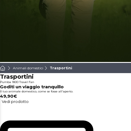
Animali domestici
Trasportini
Trasportini
Pumba 1800 Travel Fan
Goditi un viaggio tranquillo
Il tuo animale domestico, come se fosse all'aperto.
49,90€
Vedi prodotto