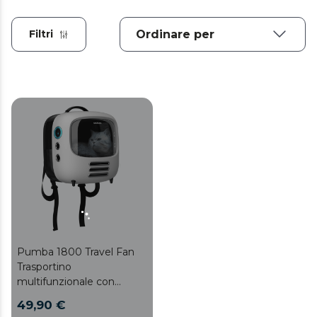
Filtri
Pumba 1800 Travel Fan
Trasportino
multifunzionale con
sistema di ventilazione,
49,90 €
comodo e spazioso: 43 x