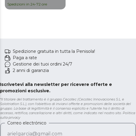
42 x 27,6 cm.
Spedizioni in 24-72 ore
Spedizione gratuita in tutta la Penisola!
Paga a rate
Gestione dei tuoi ordini 24/7
2 anni di garanzia
Iscrivetevi alla newsletter per ricevere offerte e
promozioni esclusive.
*Il titolare del trattamento è il gruppo Cecotec (Cecotec Innovaciones S.L. e
Solotriatlon S.L.), con l'obiettivo di inviarvi offerte e promozioni delle società del
gruppo. La base di legittimità è il consenso esplicito e l'utente ha il diritto di
accesso, rettifica, cancellazione e altri diritti, come indicato nel nostro sito.
Politica
sulla privacy
Correo electrónico