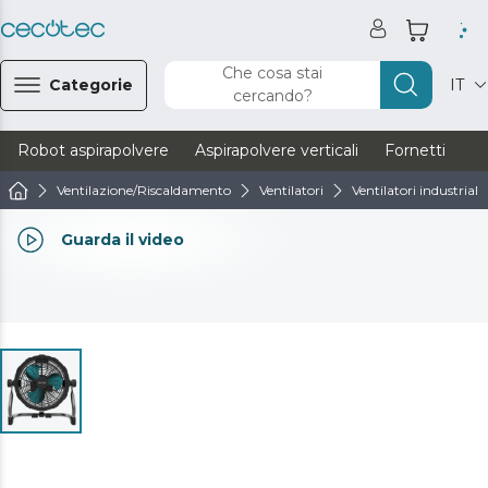
Che cosa stai
Categorie
IT
cercando?
Robot aspirapolvere
Aspirapolvere verticali
Fornetti
Ve
Ventilazione/Riscaldamento
Ventilatori
Ventilatori industriali
Guarda il video