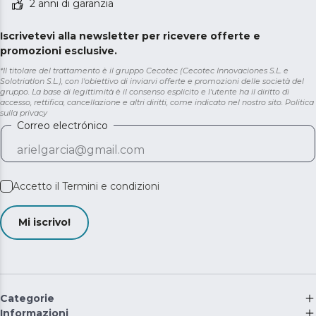
2 anni di garanzia
Iscrivetevi alla newsletter per ricevere offerte e
promozioni esclusive.
*Il titolare del trattamento è il gruppo Cecotec (Cecotec Innovaciones S.L. e
Solotriatlon S.L.), con l'obiettivo di inviarvi offerte e promozioni delle società del
gruppo. La base di legittimità è il consenso esplicito e l'utente ha il diritto di
accesso, rettifica, cancellazione e altri diritti, come indicato nel nostro sito.
Politica
sulla privacy
Correo electrónico
Accetto il
Termini e condizioni
Mi iscrivo!
Categorie
Informazioni