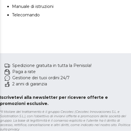
Manuale di istruzioni
Telecomando
Spedizione gratuita in tutta la Penisola!
Paga a rate
Gestione dei tuoi ordini 24/7
2 anni di garanzia
Iscrivetevi alla newsletter per ricevere offerte e
promozioni esclusive.
*Il titolare del trattamento è il gruppo Cecotec (Cecotec Innovaciones S.L. e
Solotriatlon S.L.), con l'obiettivo di inviarvi offerte e promozioni delle società del
gruppo. La base di legittimità è il consenso esplicito e l'utente ha il diritto di
accesso, rettifica, cancellazione e altri diritti, come indicato nel nostro sito.
Politica
sulla privacy