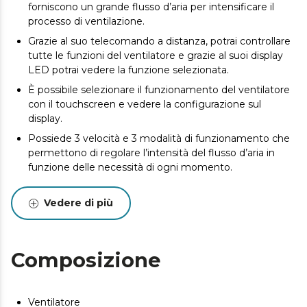
forniscono un grande flusso d’aria per intensificare il
processo di ventilazione.
Grazie al suo telecomando a distanza, potrai controllare
tutte le funzioni del ventilatore e grazie al suoi display
LED potrai vedere la funzione selezionata.
È possibile selezionare il funzionamento del ventilatore
con il touchscreen e vedere la configurazione sul
display.
Possiede 3 velocità e 3 modalità di funzionamento che
permettono di regolare l’intensità del flusso d’aria in
funzione delle necessità di ogni momento.
Oscillazione automatica di 70º che permette una
distribuzione di aria fresca nella stanza in cui è ubicato.
Vedere di più
Timer programmabile per un massimo di 12 ore per
selezionare il tempo di funzionamento desiderato, una
volta terminato si spegnerà.
Composizione
È dotato di un manico nella parte superiore per essere
trasportato facilmente da una stanza all’altra della casa.
Ventilatore