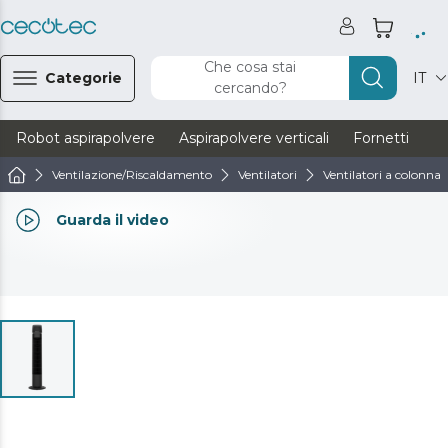
Che cosa stai
Categorie
IT
cercando?
Robot aspirapolvere
Aspirapolvere verticali
Fornetti
Ve
Ventilazione/Riscaldamento
Ventilatori
Ventilatori a colonna
Guarda il video