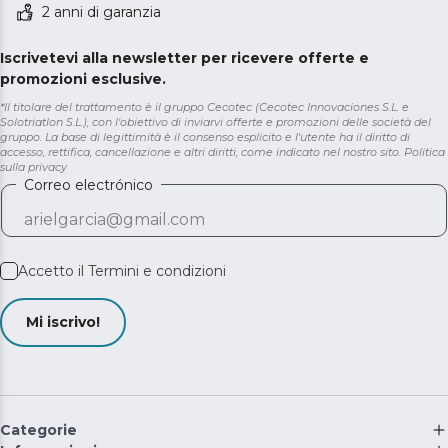
2 anni di garanzia
Iscrivetevi alla newsletter per ricevere offerte e
promozioni esclusive.
*Il titolare del trattamento è il gruppo Cecotec (Cecotec Innovaciones S.L. e
Solotriatlon S.L.), con l'obiettivo di inviarvi offerte e promozioni delle società del
gruppo. La base di legittimità è il consenso esplicito e l'utente ha il diritto di
accesso, rettifica, cancellazione e altri diritti, come indicato nel nostro sito.
Politica
sulla privacy
Correo electrónico
Accetto il
Termini e condizioni
Mi iscrivo!
Categorie