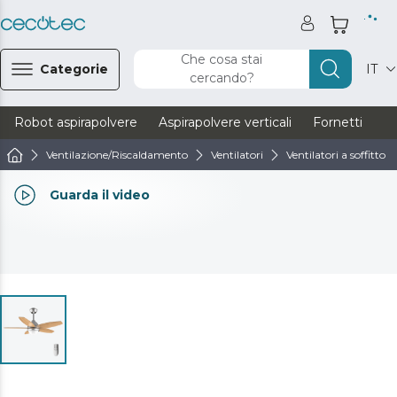
Che cosa stai
Categorie
IT
cercando?
Robot aspirapolvere
Aspirapolvere verticali
Fornetti
Ve
Ventilazione/Riscaldamento
Ventilatori
Ventilatori a soffitto
Guarda il video