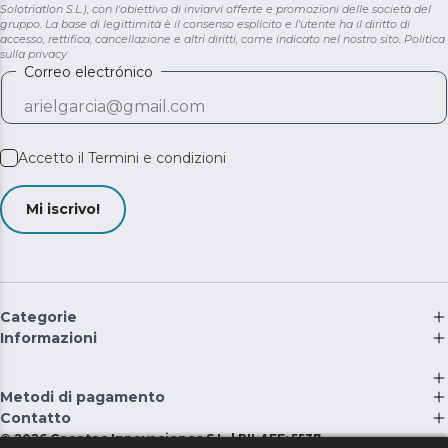
Solotriatlon S.L.), con l'obiettivo di inviarvi offerte e promozioni delle società del
gruppo. La base di legittimità è il consenso esplicito e l'utente ha il diritto di
accesso, rettifica, cancellazione e altri diritti, come indicato nel nostro sito.
Politica
sulla privacy
Correo electrónico
Accetto il
Termini e condizioni
Mi iscrivo!
Categorie
Informazioni
Metodi di pagamento
Contatto
©
2026
Cecotec Innovaciones S.L. | RII-AEE: 5537