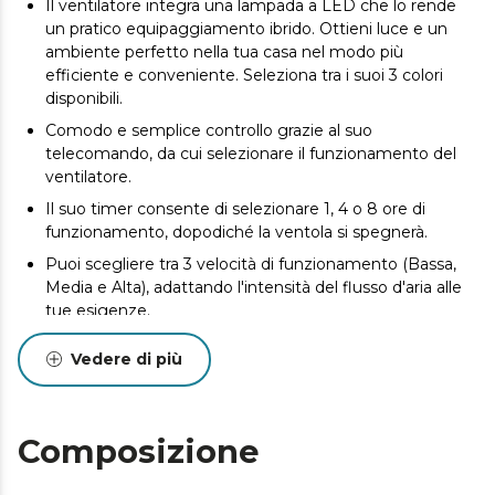
Il ventilatore integra una lampada a LED che lo rende
un pratico equipaggiamento ibrido. Ottieni luce e un
ambiente perfetto nella tua casa nel modo più
efficiente e conveniente. Seleziona tra i suoi 3 colori
disponibili.
Comodo e semplice controllo grazie al suo
telecomando, da cui selezionare il funzionamento del
ventilatore.
Il suo timer consente di selezionare 1, 4 o 8 ore di
funzionamento, dopodiché la ventola si spegnerà.
Puoi scegliere tra 3 velocità di funzionamento (Bassa,
Media e Alta), adattando l'intensità del flusso d'aria alle
tue esigenze.
Sistema composto da 5 pale reversibili totalmente
Vedere di più
innovative e aerodinamiche, progettate per
massimizzare il flusso d'aria e garantire un flusso
costante di aria fresca.
Composizione