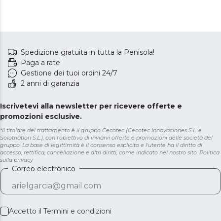
Spedizione gratuita in tutta la Penisola!
Paga a rate
Gestione dei tuoi ordini 24/7
2 anni di garanzia
Iscrivetevi alla newsletter per ricevere offerte e
promozioni esclusive.
*Il titolare del trattamento è il gruppo Cecotec (Cecotec Innovaciones S.L. e
Solotriatlon S.L.), con l'obiettivo di inviarvi offerte e promozioni delle società del
gruppo. La base di legittimità è il consenso esplicito e l'utente ha il diritto di
accesso, rettifica, cancellazione e altri diritti, come indicato nel nostro sito.
Politica
sulla privacy
Correo electrónico
Accetto il
Termini e condizioni