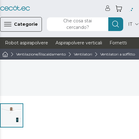
Che cosa stai
Categorie
IT
cercando?
Robot aspirapolvere
Aspirapolvere verticali
Fornetti
Ve
Ventilazione/Riscaldamento
Ventilatori
Ventilatori a soffitto