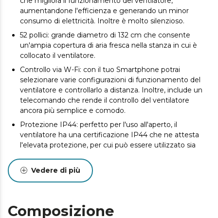
che migliora il funzionamento del ventilatore,
aumentandone l'efficienza e generando un minor
consumo di elettricità. Inoltre è molto silenzioso.
52 pollici: grande diametro di 132 cm che consente
un'ampia copertura di aria fresca nella stanza in cui è
collocato il ventilatore.
Controllo via W-Fi: con il tuo Smartphone potrai
selezionare varie configurazioni di funzionamento del
ventilatore e controllarlo a distanza. Inoltre, include un
telecomando che rende il controllo del ventilatore
ancora più semplice e comodo.
Protezione IP44: perfetto per l'uso all'aperto, il
ventilatore ha una certificazione IP44 che ne attesta
l'elevata protezione, per cui può essere utilizzato sia
all'esterno che all'interno.
Timer programmabile fino a 8 ore: scegli fra 1, 2, 4 o 8
Vedere di più
ore di funzionamento. Dopodiché il ventilatore si
spegnerà in modo automatico.
3 pale: sistema composto da 3 pale totalmente
Composizione
innovative e aerodinamiche, progettate per