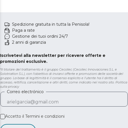
Spedizione gratuita in tutta la Penisola!
Paga a rate
Gestione dei tuoi ordini 24/7
2 anni di garanzia
Iscrivetevi alla newsletter per ricevere offerte e
promozioni esclusive.
*Il titolare del trattamento è il gruppo Cecotec (Cecotec Innovaciones S.L. e
Solotriatlon S.L.), con l'obiettivo di inviarvi offerte e promozioni delle società del
gruppo. La base di legittimità è il consenso esplicito e l'utente ha il diritto di
accesso, rettifica, cancellazione e altri diritti, come indicato nel nostro sito.
Politica
sulla privacy
Correo electrónico
Accetto il
Termini e condizioni