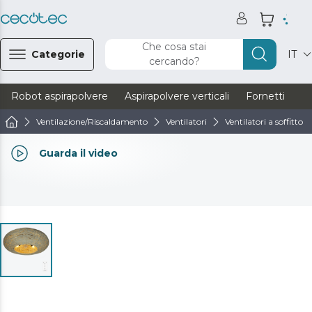
Che cosa stai
Categorie
IT
cercando?
Robot aspirapolvere
Aspirapolvere verticali
Fornetti
Ve
Ventilazione/Riscaldamento
Ventilatori
Ventilatori a soffitto
Guarda il video