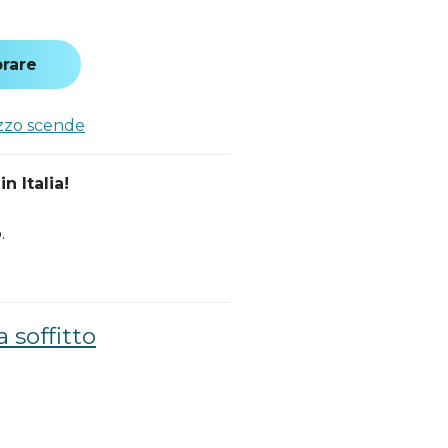
rare
ezzo scende
n Italia!
.
a soffitto