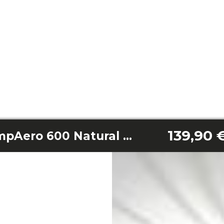
139,90 
EnergySilence LampAero 600 Natural LightWood