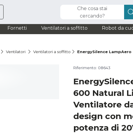
Che cosa stai
cercando?
Fornetti
Ventilatori a soffitto
Robot da cuc
Ventilatori
Ventilatori a soffitto
EnergySilence LampAero
Riferimento: 08643
EnergySilenc
600 Natural 
Ventilatore da
design con m
potenza di 20