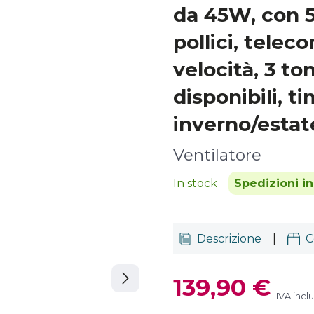
da 45W, con 5
pollici, telec
velocità, 3 ton
disponibili, t
inverno/estat
Ventilatore
In stock
Spedizioni i
Descrizione
|
C
139,90 €
IVA incl