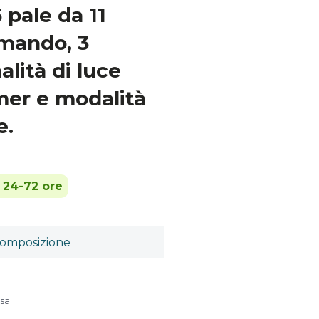
 pale da 11
omando, 3
alità di luce
imer e modalità
e.
n 24-72 ore
omposizione
usa