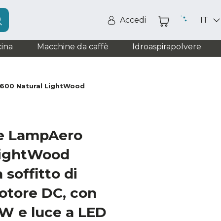
Accedi
IT
ina
Macchine da caffè
Idroaspirapolvere
 600 Natural LightWood
e LampAero
LightWood
 soffitto di
otore DC, con
W e luce a LED