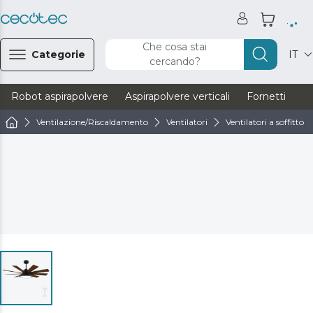
Che cosa stai
Categorie
IT
cercando?
Robot aspirapolvere
Aspirapolvere verticali
Fornetti
Ve
Ventilazione/Riscaldamento
Ventilatori
Ventilatori a soffitto