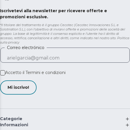
Iscrivetevi alla newsletter per ricevere offerte e
promozioni esclusive.
*Il titolare del trattamento è il gruppo Cecotec (Cecotec Innovaciones S.L. e
Solotriatlon S.L.), con l'obiettivo di inviarvi offerte e promozioni delle società del
gruppo. La base di legittimità è il consenso esplicito e l'utente ha il diritto di
accesso, rettifica, cancellazione e altri diritti, come indicato nel nostro sito.
Politica
sulla privacy
Correo electrónico
Accetto il
Termini e condizioni
Mi iscrivo!
Categorie
Informazioni