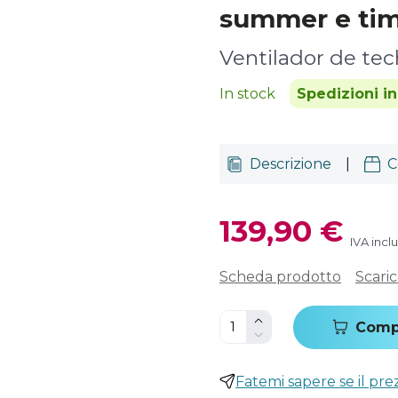
summer e time
Ventilador de te
In stock
Spedizioni i
Descrizione
|
C
139,90 €
IVA incl
Scheda prodotto
Scari
Comp
Fatemi sapere se il pr