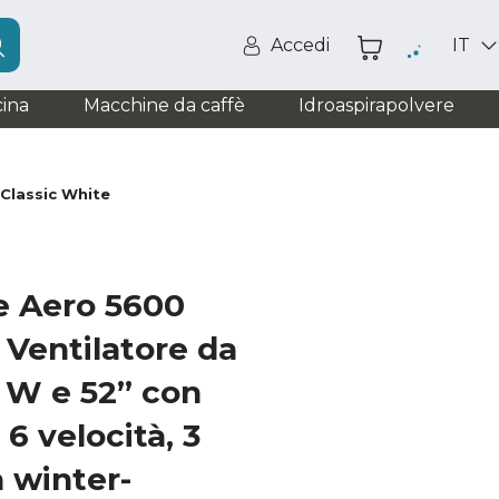
Accedi
IT
ina
Macchine da caffè
Idroaspirapolvere
Classic White
e Aero 5600
 Ventilatore da
0 W e 52” con
6 velocità, 3
à winter-