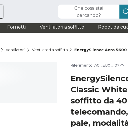
Che cosa stai
cercando?
Fornetti
Ventilatori a soffitto
Robot da cuc
Ventilatori
Ventilatori a soffitto
EnergySilence Aero 5600 
Riferimento: A01_EU01_107147
EnergySilenc
Classic White
soffitto da 4
telecomando, 
pale, modalit