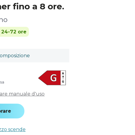
r fino a 8 ore.
cho
n 24-72 ore
omposizione
usa
care manuale d'uso
rare
ezzo scende