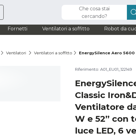
Che cosa stai
cercando?
Fornetti
Ventilatori a soffitto
Robot da cuc
Ventilatori
Ventilatori a soffitto
EnergySilence Aero 5600
Riferimento: A01_EU01_122149
EnergySilenc
Classic Iron
Ventilatore da
W e 52” con 
luce LED, 6 ve