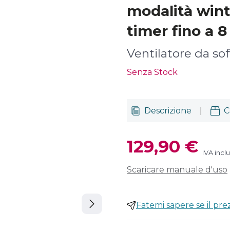
modalità win
timer fino a 8
Ventilatore da sof
Senza Stock
Descrizione
|
C
129,90 €
IVA incl
Scaricare manuale d'uso
Fatemi sapere se il pr