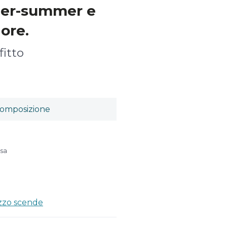
ter-summer e
 ore.
fitto
omposizione
usa
ezzo scende