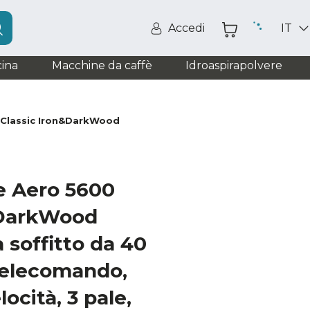
Accedi
IT
ina
Macchine da caffè
Idroaspirapolvere
 Classic Iron&DarkWood
e Aero 5600
&DarkWood
 soffitto da 40
telecomando,
locità, 3 pale,