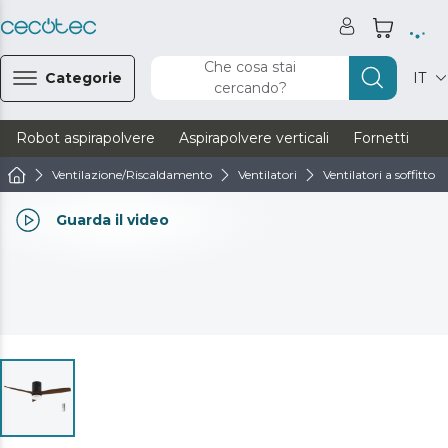
Che cosa stai
Categorie
IT
cercando?
Robot aspirapolvere
Aspirapolvere verticali
Fornetti
Ve
Ventilazione/Riscaldamento
Ventilatori
Ventilatori a soffitto
Guarda il video