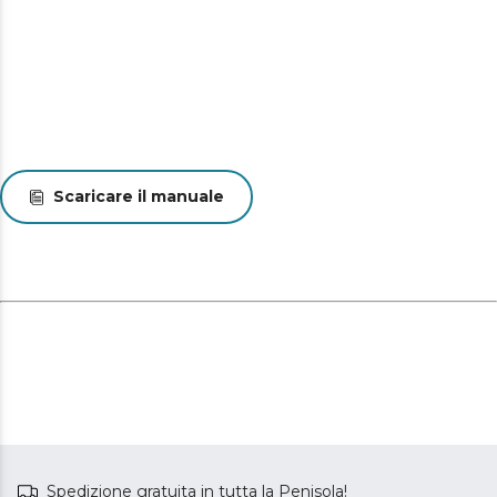
selezionare le diverse impostazioni di funzionamento
del ventilatore e di controllarlo facilmente a distanza.
Scaricare il manuale
Spedizione gratuita in tutta la Penisola!