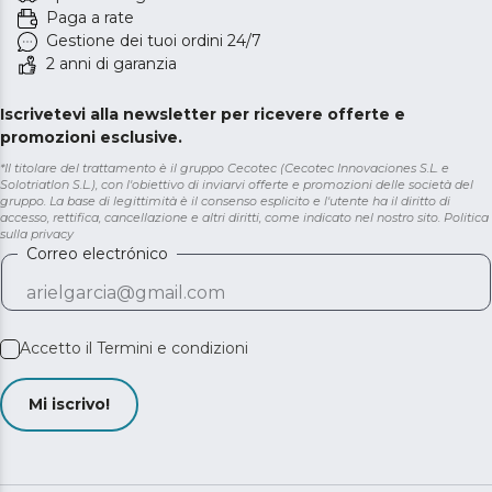
Paga a rate
Gestione dei tuoi ordini 24/7
2 anni di garanzia
Iscrivetevi alla newsletter per ricevere offerte e
promozioni esclusive.
*Il titolare del trattamento è il gruppo Cecotec (Cecotec Innovaciones S.L. e
Solotriatlon S.L.), con l'obiettivo di inviarvi offerte e promozioni delle società del
gruppo. La base di legittimità è il consenso esplicito e l'utente ha il diritto di
accesso, rettifica, cancellazione e altri diritti, come indicato nel nostro sito.
Politica
sulla privacy
Correo electrónico
Accetto il
Termini e condizioni
Mi iscrivo!