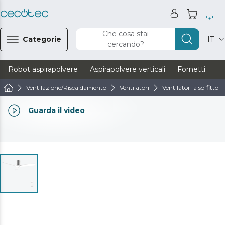
Che cosa stai
Categorie
IT
cercando?
Robot aspirapolvere
Aspirapolvere verticali
Fornetti
Ve
Ventilazione/Riscaldamento
Ventilatori
Ventilatori a soffitto
Guarda il video