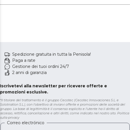
Spedizione gratuita in tutta la Penisola!
Paga a rate
Gestione dei tuoi ordini 24/7
2 anni di garanzia
Iscrivetevi alla newsletter per ricevere offerte e
promozioni esclusive.
*Il titolare del trattamento è il gruppo Cecotec (Cecotec Innovaciones S.L. e
Solotriatlon S.L.), con l'obiettivo di inviarvi offerte e promozioni delle società del
gruppo. La base di legittimità è il consenso esplicito e l'utente ha il diritto di
accesso, rettifica, cancellazione e altri diritti, come indicato nel nostro sito.
Politica
sulla privacy
Correo electrónico