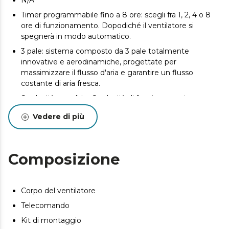
N/A
Timer programmabile fino a 8 ore: scegli fra 1, 2, 4 o 8
ore di funzionamento. Dopodiché il ventilatore si
spegnerà in modo automatico.
3 pale: sistema composto da 3 pale totalmente
innovative e aerodinamiche, progettate per
massimizzare il flusso d'aria e garantire un flusso
costante di aria fresca.
6 velocità: scegli tra 6 velocità di funzionamento per
adattare l’intensità del flusso d’aria in base alle tue
Vedere di più
necessità.
Inverno/Estate: il ventilatore è dotato di un sistema di
inversione della rotazione del motore per attivare la
Composizione
funzione estate o inverno. Ruotando in una direzione, si
può godere di una piacevole brezza in estate e, nella
direzione opposta, il ventilatore soffia aria calda sul
pavimento e completa il sistema di riscaldamento in
Corpo del ventilatore
inverno.
Telecomando
Kit di montaggio