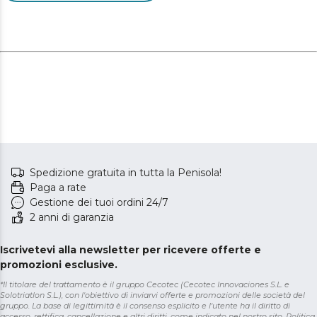
Spedizione gratuita in tutta la Penisola!
Paga a rate
Gestione dei tuoi ordini 24/7
2 anni di garanzia
Iscrivetevi alla newsletter per ricevere offerte e
promozioni esclusive.
*Il titolare del trattamento è il gruppo Cecotec (Cecotec Innovaciones S.L. e
Solotriatlon S.L.), con l'obiettivo di inviarvi offerte e promozioni delle società del
gruppo. La base di legittimità è il consenso esplicito e l'utente ha il diritto di
accesso, rettifica, cancellazione e altri diritti, come indicato nel nostro sito.
Politica