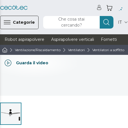
Che cosa stai
Categorie
IT
cercando?
Robot aspirapolvere
Aspirapolvere verticali
Fornetti
Ve
Ventilazione/Riscaldamento
Ventilatori
Ventilatori a soffitto
Guarda il video