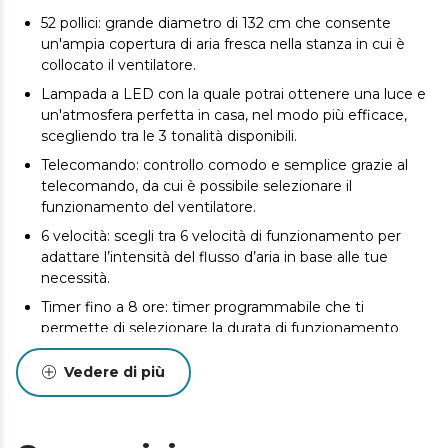
52 pollici: grande diametro di 132 cm che consente
un'ampia copertura di aria fresca nella stanza in cui è
collocato il ventilatore.
Lampada a LED con la quale potrai ottenere una luce e
un'atmosfera perfetta in casa, nel modo più efficace,
scegliendo tra le 3 tonalità disponibili.
Telecomando: controllo comodo e semplice grazie al
telecomando, da cui è possibile selezionare il
funzionamento del ventilatore.
6 velocità: scegli tra 6 velocità di funzionamento per
adattare l’intensità del flusso d’aria in base alle tue
necessità.
Timer fino a 8 ore: timer programmabile che ti
permette di selezionare la durata di funzionamento
desiderata, dopo la quale il ventilatore si spegne in
modo automatico.
Vedere di più
3 pale: sistema composto da 3 pale totalmente
innovative e aerodinamiche, progettate per
massimizzare il flusso d'aria e garantire un flusso