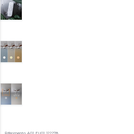
Riferimento: A01_EU01_122278