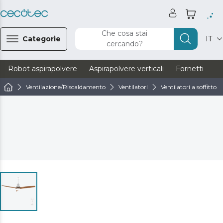
Che cosa stai
Categorie
IT
cercando?
Robot aspirapolvere
Aspirapolvere verticali
Fornetti
Ve
Ventilazione/Riscaldamento
Ventilatori
Ventilatori a soffitto