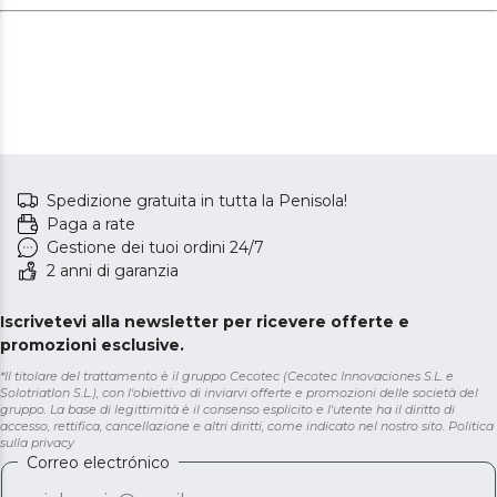
Spedizione gratuita in tutta la Penisola!
Paga a rate
Gestione dei tuoi ordini 24/7
2 anni di garanzia
Iscrivetevi alla newsletter per ricevere offerte e
promozioni esclusive.
*Il titolare del trattamento è il gruppo Cecotec (Cecotec Innovaciones S.L. e
Solotriatlon S.L.), con l'obiettivo di inviarvi offerte e promozioni delle società del
gruppo. La base di legittimità è il consenso esplicito e l'utente ha il diritto di
accesso, rettifica, cancellazione e altri diritti, come indicato nel nostro sito.
Politica
sulla privacy
Correo electrónico