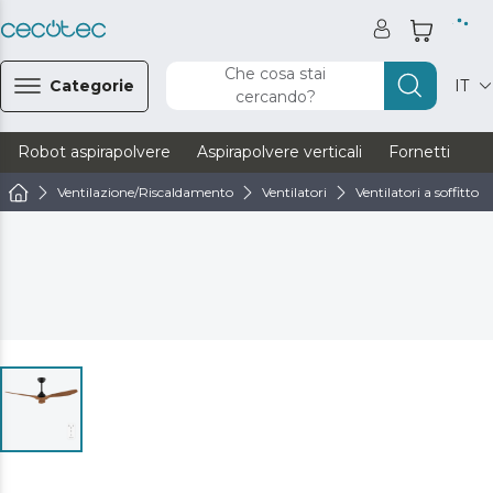
Che cosa stai
Categorie
IT
cercando?
Robot aspirapolvere
Aspirapolvere verticali
Fornetti
Ve
Ventilazione/Riscaldamento
Ventilatori
Ventilatori a soffitto