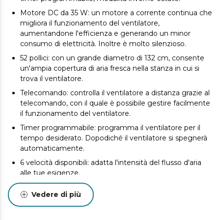
Motore DC da 35 W: un motore a corrente continua che
migliora il funzionamento del ventilatore,
aumentandone l'efficienza e generando un minor
consumo di elettricità. Inoltre è molto silenzioso.
52 pollici: con un grande diametro di 132 cm, consente
un'ampia copertura di aria fresca nella stanza in cui si
trova il ventilatore.
Telecomando: controlla il ventilatore a distanza grazie al
telecomando, con il quale è possibile gestire facilmente
il funzionamento del ventilatore.
Timer programmabile: programma il ventilatore per il
tempo desiderato. Dopodiché il ventilatore si spegnerà
automaticamente.
6 velocità disponibili: adatta l'intensità del flusso d'aria
alle tue esigenze.
3 pale: innovative pale aerodinamiche progettate per
Vedere di più
massimizzare il flusso d'aria e garantire un flusso
costante di aria fresca.