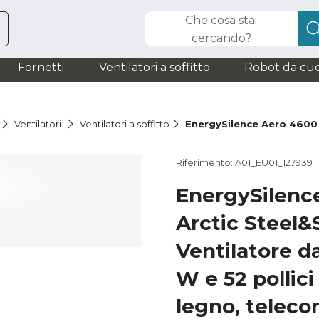
Che cosa stai
cercando?
Fornetti
Ventilatori a soffitto
Robot da cuc
Ventilatori
Ventilatori a soffitto
EnergySilence Aero 4600
Riferimento: A01_EU01_127939
EnergySilenc
Arctic Steel
Ventilatore da
W e 52 pollici
legno, teleco