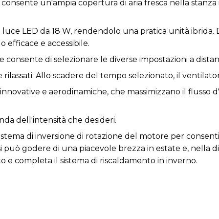
consente un'ampia copertura di aria fresca nella stanza in
na luce LED da 18 W, rendendolo una pratica unità ibrida
o efficace e accessibile.
onsente di selezionare le diverse impostazioni a distan
 e rilassati. Allo scadere del tempo selezionato, il ventil
nnovative e aerodinamiche, che massimizzano il flusso d'
onda dell'intensità che desideri.
sistema di inversione di rotazione del motore per consent
 può godere di una piacevole brezza in estate e, nella di
to e completa il sistema di riscaldamento in inverno.