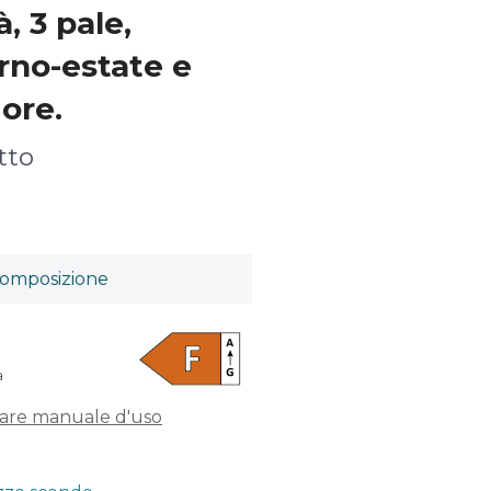
, 3 pale,
rno-estate e
 ore.
tto
omposizione
a
care manuale d'uso