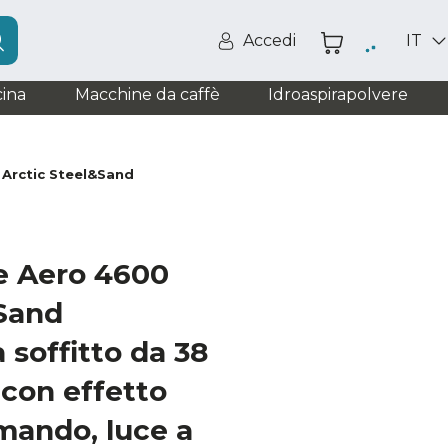
Accedi
IT
ina
Macchine da caffè
Idroaspirapolvere
 Arctic Steel&Sand
e Aero 4600
&Sand
 soffitto da 38
 con effetto
mando, luce a