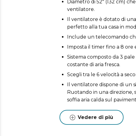
Diametro di 52" (132 cm) che 
ventilatore.
Il ventilatore è dotato di u
perfetto alla tua casa in mod
Include un telecomando che c
Imposta il timer fino a 8 ore
Sistema composto da 3 pale i
costante di aria fresca.
Scegli tra le 6 velocità a sec
Il ventilatore dispone di un 
Ruotando in una direzione, si
soffia aria calda sul pavimen
Vedere di più