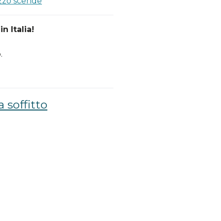
ezzo scende
n Italia!
.
a soffitto