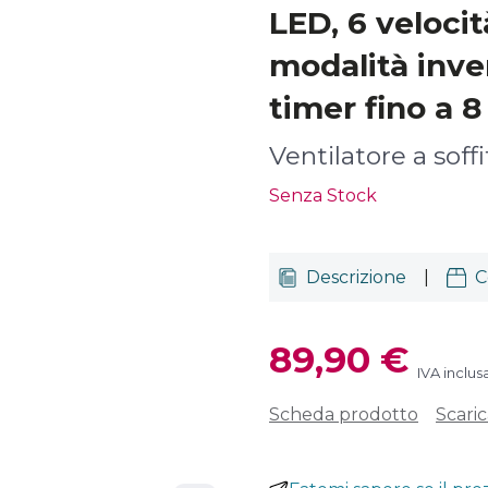
LED, 6 velocità
modalità inve
timer fino a 8
Ventilatore a soffi
Senza Stock
Descrizione
|
C
89,90 €
IVA inclus
Scheda prodotto
Scari