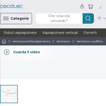
Che cosa stai
Categorie
IT
cercando?
Robot aspirapolvere
Aspirapolvere verticali
Fornetti
Ve
Ventilazione/Riscaldamento
Ventilatori
Ventilatori a soffitto
Guarda il video