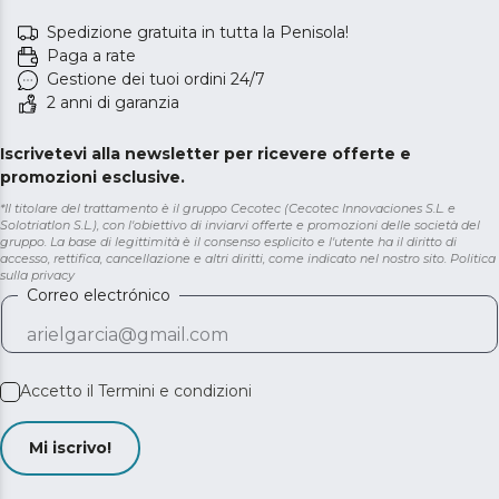
Spedizione gratuita in tutta la Penisola!
Paga a rate
Gestione dei tuoi ordini 24/7
2 anni di garanzia
Iscrivetevi alla newsletter per ricevere offerte e
promozioni esclusive.
*Il titolare del trattamento è il gruppo Cecotec (Cecotec Innovaciones S.L. e
Solotriatlon S.L.), con l'obiettivo di inviarvi offerte e promozioni delle società del
gruppo. La base di legittimità è il consenso esplicito e l'utente ha il diritto di
accesso, rettifica, cancellazione e altri diritti, come indicato nel nostro sito.
Politica
sulla privacy
Correo electrónico
Accetto il
Termini e condizioni
Mi iscrivo!