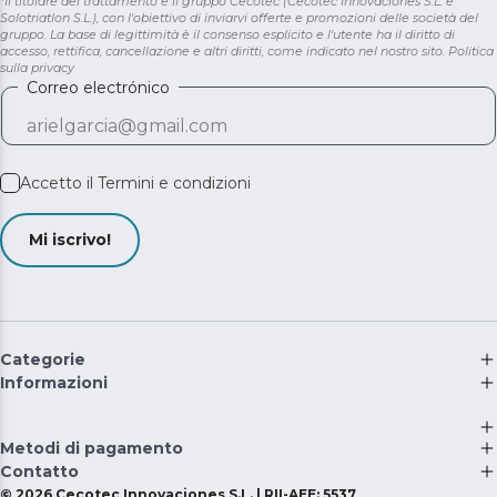
*Il titolare del trattamento è il gruppo Cecotec (Cecotec Innovaciones S.L. e
Solotriatlon S.L.), con l'obiettivo di inviarvi offerte e promozioni delle società del
gruppo. La base di legittimità è il consenso esplicito e l'utente ha il diritto di
accesso, rettifica, cancellazione e altri diritti, come indicato nel nostro sito.
Politica
sulla privacy
Correo electrónico
Accetto il
Termini e condizioni
Mi iscrivo!
Categorie
Informazioni
Metodi di pagamento
Contatto
©
2026
Cecotec Innovaciones S.L. | RII-AEE: 5537