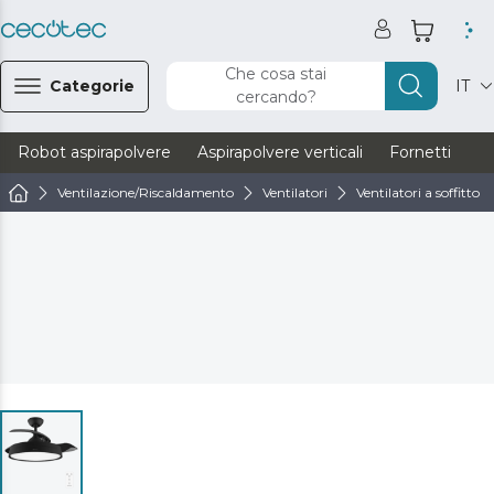
Che cosa stai
Categorie
IT
cercando?
Robot aspirapolvere
Aspirapolvere verticali
Fornetti
Ve
Ventilazione/Riscaldamento
Ventilatori
Ventilatori a soffitto