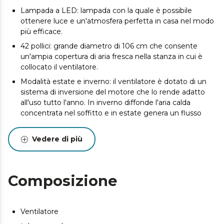
Lampada a LED: lampada con la quale è possibile
ottenere luce e un'atmosfera perfetta in casa nel modo
più efficace.
42 pollici: grande diametro di 106 cm che consente
un'ampia copertura di aria fresca nella stanza in cui è
collocato il ventilatore.
Modalità estate e inverno: il ventilatore è dotato di un
sistema di inversione del motore che lo rende adatto
all'uso tutto l'anno. In inverno diffonde l'aria calda
concentrata nel soffitto e in estate genera un flusso
d'aria fresca istantaneo.
Grande potenza di 35 W, con motore DC ad alto
Vedere di più
rendimento che aumenta il flusso d’aria e la sensazione
di freschezza, con la massima affidabilità e durabilità.
Potrai scegliere tra 6 velocità di funzionamento per
Composizione
adattare l’intensità dell’aria secondo le tue necessità.
Sarai in grado di controllare tutte le funzioni in modo
comodo e semplice grazie al suo telecomando.
Ventilatore
Il ventilatore contiene un timer che permette di