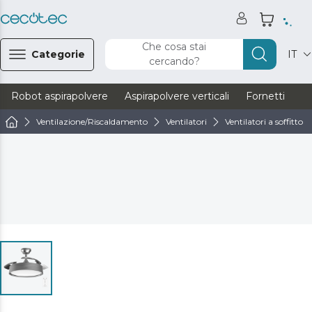
Che cosa stai
Categorie
IT
cercando?
Robot aspirapolvere
Aspirapolvere verticali
Fornetti
Ve
Ventilazione/Riscaldamento
Ventilatori
Ventilatori a soffitto