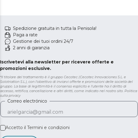
Spedizione gratuita in tutta la Penisola!
Paga a rate
Gestione dei tuoi ordini 24/7
2 anni di garanzia
Iscrivetevi alla newsletter per ricevere offerte e
promozioni esclusive.
*Il titolare del trattamento è il gruppo Cecotec (Cecotec Innovaciones S.L. e
Solotriatlon S.L.), con l'obiettivo di inviarvi offerte e promozioni delle società del
gruppo. La base di legittimità è il consenso esplicito e l'utente ha il diritto di
accesso, rettifica, cancellazione e altri diritti, come indicato nel nostro sito.
Politica
sulla privacy
Correo electrónico
Accetto il
Termini e condizioni