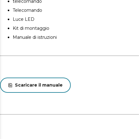
telecomando
selezionare 1, 2, 4 o 8 ore di funzionamento ininterrotto.
Telecomando
Una volta trascorso il tempo selezionato, il ventilatore si
spegne.
Luce LED
Kit di montaggio
Manuale di istruzioni
Scaricare il manuale