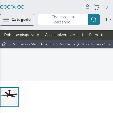
Che cosa stai
Categorie
IT
cercando?
Robot aspirapolvere
Aspirapolvere verticali
Fornetti
Ve
Ventilazione/Riscaldamento
Ventilatori
Ventilatori a soffitto