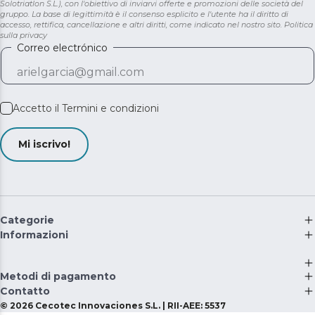
Solotriatlon S.L.), con l'obiettivo di inviarvi offerte e promozioni delle società del
gruppo. La base di legittimità è il consenso esplicito e l'utente ha il diritto di
accesso, rettifica, cancellazione e altri diritti, come indicato nel nostro sito.
Politica
sulla privacy
Correo electrónico
Accetto il
Termini e condizioni
Mi iscrivo!
Categorie
Informazioni
Metodi di pagamento
Contatto
©
2026
Cecotec Innovaciones S.L. | RII-AEE: 5537