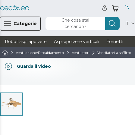
Che cosa stai
Categorie
IT
cercando?
Robot aspirapolvere
Aspirapolvere verticali
Fornetti
Ve
Ventilazione/Riscaldamento
Ventilatori
Ventilatori a soffitto
Guarda il video