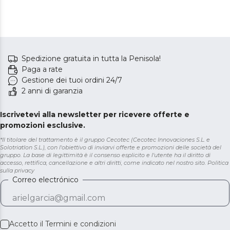
Spedizione gratuita in tutta la Penisola!
Paga a rate
Gestione dei tuoi ordini 24/7
2 anni di garanzia
Iscrivetevi alla newsletter per ricevere offerte e
promozioni esclusive.
*Il titolare del trattamento è il gruppo Cecotec (Cecotec Innovaciones S.L. e
Solotriatlon S.L.), con l'obiettivo di inviarvi offerte e promozioni delle società del
gruppo. La base di legittimità è il consenso esplicito e l'utente ha il diritto di
accesso, rettifica, cancellazione e altri diritti, come indicato nel nostro sito.
Politica
sulla privacy
Correo electrónico
Accetto il
Termini e condizioni