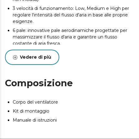
3 velocità di funzionamento: Low, Medium e High per
regolare l'intensità del flusso d'aria in base alle proprie
esigenze.
6 pale: innovative pale aerodinamiche progettate per
massimizzare il flusso d'aria e garantire un flusso
costante di aria fresca.
Design elegante: si adatterà alla perfezione alla
Vedere di più
decorazione della tua casa. Inoltre, le pale sono
totalmente reversibili permettendo di selezionare in
ogni momento le due opzioni.
Composizione
Inverno/estate: il ventilatore è dotato di un sistema di
inversione della rotazione del motore per attivare la
funzione estate o inverno. In estate potrai godere di
una gradevole brezza e in inverno ricevere calore,
Corpo del ventilatore
completando così il tuo sistema di riscaldamento.
Kit di montaggio
Facile da usare: accendi il ventilatore con l'interruttore a
Manuale di istruzioni
catena e controlla tutte le sue funzioni.