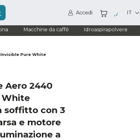
Accedi
IT
ina
Macchine da caffè
Idroaspirapolvere
Invisible Pure White
e Aero 2440
e White
 soffitto con 3
arsa e motore
luminazione a