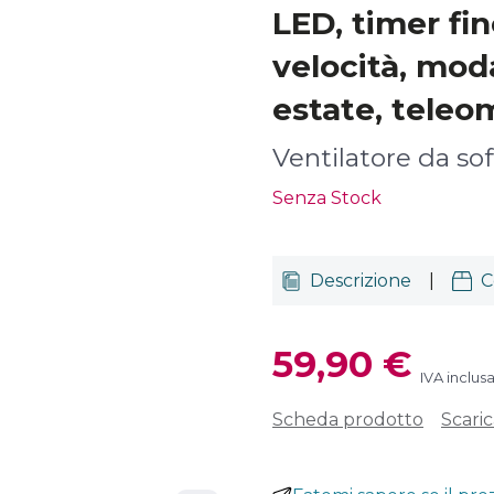
LED, timer fin
velocità, moda
estate, teleo
Ventilatore da sof
Senza Stock
Descrizione
|
C
59,90 €
IVA inclus
Scheda prodotto
Scari