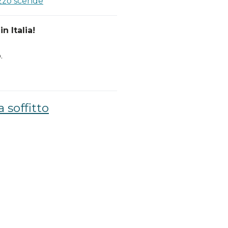
ezzo scende
n Italia!
.
a soffitto