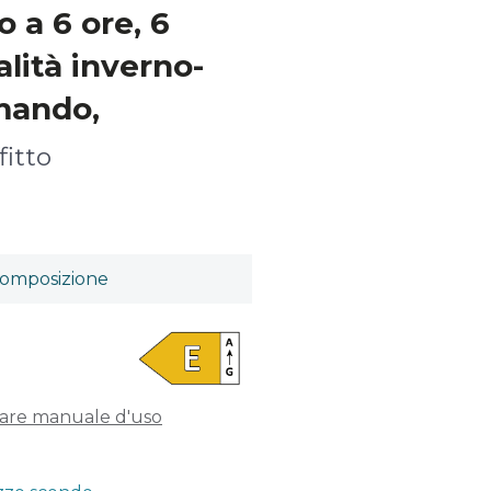
o a 6 ore, 6
lità inverno-
mando,
fitto
omposizione
a
care manuale d'uso