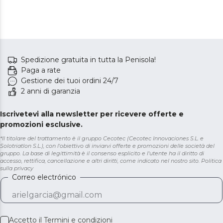
Spedizione gratuita in tutta la Penisola!
Paga a rate
Gestione dei tuoi ordini 24/7
2 anni di garanzia
Iscrivetevi alla newsletter per ricevere offerte e
promozioni esclusive.
*Il titolare del trattamento è il gruppo Cecotec (Cecotec Innovaciones S.L. e
Solotriatlon S.L.), con l'obiettivo di inviarvi offerte e promozioni delle società del
gruppo. La base di legittimità è il consenso esplicito e l'utente ha il diritto di
accesso, rettifica, cancellazione e altri diritti, come indicato nel nostro sito.
Politica
sulla privacy
Correo electrónico
Accetto il
Termini e condizioni