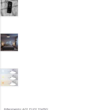
Riferimento: A01_EU01_124550