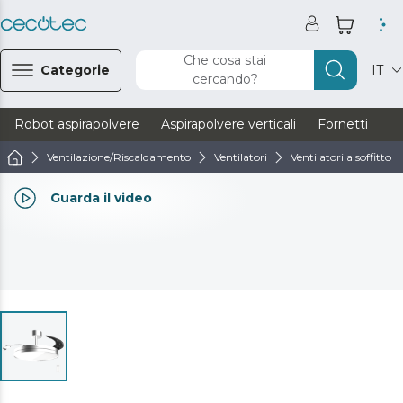
Che cosa stai
Categorie
IT
cercando?
Robot aspirapolvere
Aspirapolvere verticali
Fornetti
Ve
Ventilazione/Riscaldamento
Ventilatori
Ventilatori a soffitto
Guarda il video