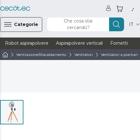
Che cosa stai
Categorie
IT
cercando?
Robot aspirapolvere
Aspirapolvere verticali
Fornetti
Ve
Ventilazione/Riscaldamento
Ventilatori
Ventilatori a piantana