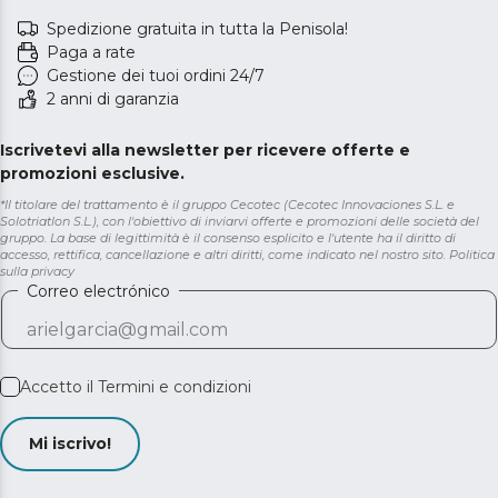
Spedizione gratuita in tutta la Penisola!
Paga a rate
Gestione dei tuoi ordini 24/7
2 anni di garanzia
Iscrivetevi alla newsletter per ricevere offerte e
promozioni esclusive.
*Il titolare del trattamento è il gruppo Cecotec (Cecotec Innovaciones S.L. e
Solotriatlon S.L.), con l'obiettivo di inviarvi offerte e promozioni delle società del
gruppo. La base di legittimità è il consenso esplicito e l'utente ha il diritto di
accesso, rettifica, cancellazione e altri diritti, come indicato nel nostro sito.
Politica
sulla privacy
Correo electrónico
Accetto il
Termini e condizioni
Mi iscrivo!