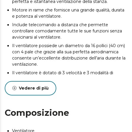
perfetta e istantanea ventilazione della stanza.
Motore in rame che fornisce una grande qualità, durata
e potenza al ventilatore.
Include telecomando a distanza che permette
controllare comodamente tutte le sue funzioni senza
avvicinarsi al ventilatore.
Il ventilatore possiede un diametro da 16 pollici (40 cm)
con 4 pale che grazie alla sua perfetta aerodinamica
consente un’eccellente distribuzione dell’aria durante la
ventilazione.
Il ventilatore è dotato di 3 velocità e 3 modalità di
ventilazione per adattare la sua potenza e flusso d’aria
secondo le esigenze.
Vedere di più
Timer programmabile per un massimo di 7,5 ore per
selezionare il tempo di funzionamento desiderato, una
volta terminato si spegnerà.
Composizione
Altezza regolabile da 130 a 155 centimetri che permette
selezionare l’uscita d’aria a seconda della stanza, che sia
salone, soggiorno o stanza da letto.
Ventilatore