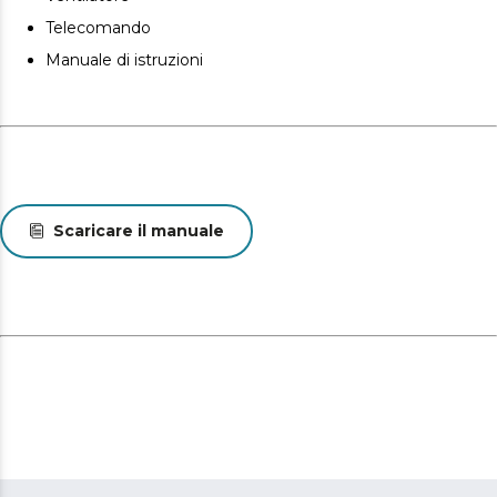
Oscillazione di 80º che permette un controllo totale
Telecomando
della direzione dell’aria desiderata.
Manuale di istruzioni
Il suo elegante tre piedi in legno consente di collocarlo
in qualsiasi stanza della casa come elemento
decorativo.
Scaricare il manuale