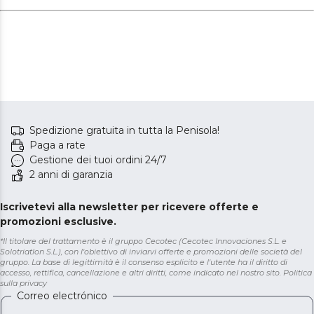
Spedizione gratuita in tutta la Penisola!
Paga a rate
Gestione dei tuoi ordini 24/7
2 anni di garanzia
Iscrivetevi alla newsletter per ricevere offerte e
promozioni esclusive.
*Il titolare del trattamento è il gruppo Cecotec (Cecotec Innovaciones S.L. e
Solotriatlon S.L.), con l'obiettivo di inviarvi offerte e promozioni delle società del
gruppo. La base di legittimità è il consenso esplicito e l'utente ha il diritto di
accesso, rettifica, cancellazione e altri diritti, come indicato nel nostro sito.
Politica
sulla privacy
Correo electrónico