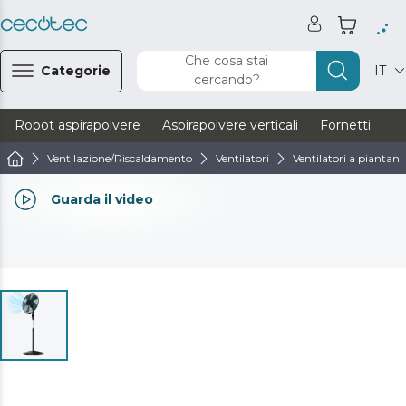
Che cosa stai
Categorie
IT
cercando?
Robot aspirapolvere
Aspirapolvere verticali
Fornetti
Ve
Ventilazione/Riscaldamento
Ventilatori
Ventilatori a piantana
Guarda il video