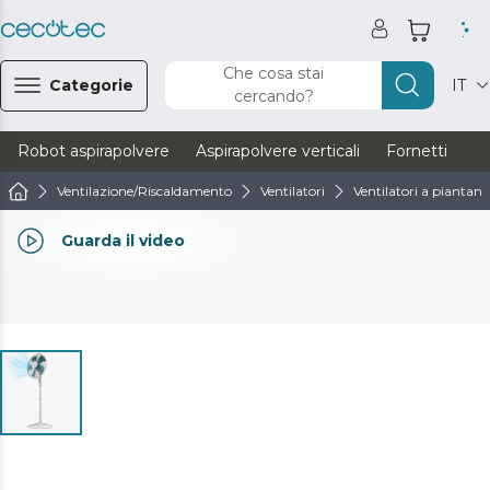
Che cosa stai
Categorie
IT
cercando?
Robot aspirapolvere
Aspirapolvere verticali
Fornetti
Ve
Ventilazione/Riscaldamento
Ventilatori
Ventilatori a piantana
Guarda il video