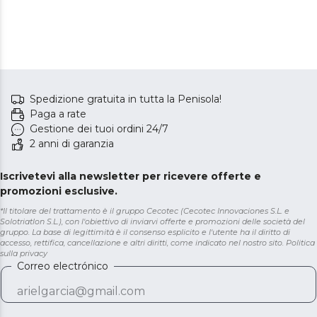
Spedizione gratuita in tutta la Penisola!
Paga a rate
Gestione dei tuoi ordini 24/7
2 anni di garanzia
Iscrivetevi alla newsletter per ricevere offerte e
promozioni esclusive.
*Il titolare del trattamento è il gruppo Cecotec (Cecotec Innovaciones S.L. e
Solotriatlon S.L.), con l'obiettivo di inviarvi offerte e promozioni delle società del
gruppo. La base di legittimità è il consenso esplicito e l'utente ha il diritto di
accesso, rettifica, cancellazione e altri diritti, come indicato nel nostro sito.
Politica
sulla privacy
Correo electrónico