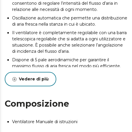
consentono di regolare l’intensità del flusso d’aria in
relazione alle necessità di ogni momento.
Oscillazione automatica che permette una distribuzione
di aria fresca nella stanza in cui è ubicato.
Il ventilatore è completamente regolabile con una barra
telescopica regolabile che si adatta a ogni utilizzatore e
situazione. È possibile anche selezionare l’angolazione
di incidenza del flusso d’aria.
Dispone di 5 pale aerodinamiche per garantire il
massimo flusso di aria fresca nel modo più efficiente.
Massima sicurezza grazie alla base robusta e stabile e
Vedere di più
alla griglia di sicurezza per evitare lesioni.
Composizione
Ventilatore Manuale di istruzioni