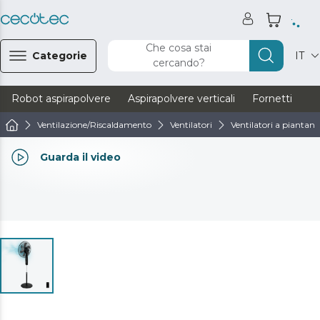
Che cosa stai
Categorie
IT
cercando?
Robot aspirapolvere
Aspirapolvere verticali
Fornetti
Ve
Ventilazione/Riscaldamento
Ventilatori
Ventilatori a piantana
Guarda il video