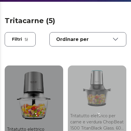
Tritacarne (5)
Filtri
Tritatutto elettrico per
carne e verdura ChopBeat
1500 TitanBlack Glass. 600
Tritatutto elettrico