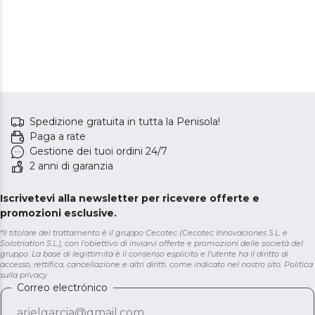
Spedizione gratuita in tutta la Penisola!
Paga a rate
Gestione dei tuoi ordini 24/7
2 anni di garanzia
Iscrivetevi alla newsletter per ricevere offerte e
promozioni esclusive.
*Il titolare del trattamento è il gruppo Cecotec (Cecotec Innovaciones S.L. e
Solotriatlon S.L.), con l'obiettivo di inviarvi offerte e promozioni delle società del
gruppo. La base di legittimità è il consenso esplicito e l'utente ha il diritto di
accesso, rettifica, cancellazione e altri diritti, come indicato nel nostro sito.
Politica
sulla privacy
Correo electrónico