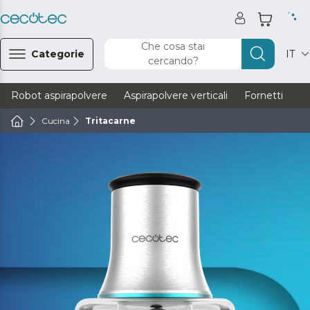
Che cosa stai
Categorie
IT
cercando?
Robot aspirapolvere
Aspirapolvere verticali
Fornetti
Ve
Cucina
Tritacarne