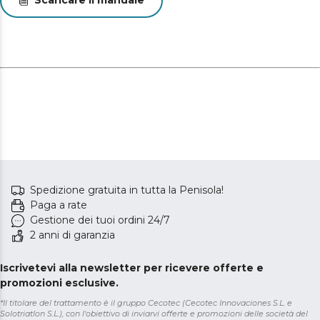
Scaricare il manuale
Spedizione gratuita in tutta la Penisola!
Paga a rate
Gestione dei tuoi ordini 24/7
2 anni di garanzia
Iscrivetevi alla newsletter per ricevere offerte e
promozioni esclusive.
*Il titolare del trattamento è il gruppo Cecotec (Cecotec Innovaciones S.L. e
Solotriatlon S.L.), con l'obiettivo di inviarvi offerte e promozioni delle società del