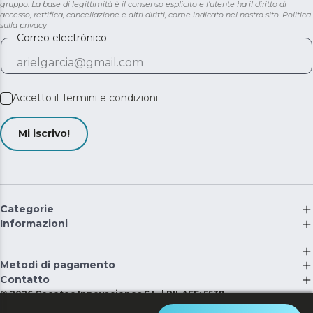
gruppo. La base di legittimità è il consenso esplicito e l'utente ha il diritto di
accesso, rettifica, cancellazione e altri diritti, come indicato nel nostro sito.
Politica
sulla privacy
Correo electrónico
Accetto il
Termini e condizioni
Mi iscrivo!
Categorie
Informazioni
Metodi di pagamento
Contatto
©
2026
Cecotec Innovaciones S.L. | RII-AEE: 5537