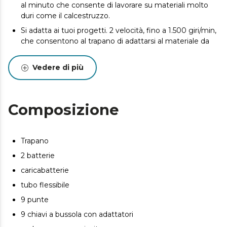
al minuto che consente di lavorare su materiali molto
duri come il calcestruzzo.
Si adatta ai tuoi progetti. 2 velocità, fino a 1.500 giri/min,
che consentono al trapano di adattarsi al materiale da
lavorare.
Fora materiali morbidi o duri. 25+1 impostazioni di
Vedere di più
coppia.
Mandrino a serraggio rapido senza chiave. Adatto per
punte da trapano fino a 10 mm.
Composizione
Nexus Power 21 V – 2.000 mAh (x2). Compatibile con
tutti gli altri utensili Cecotec da 21 V.
Trapano
Funziona con precisione nelle zone buie. Luce da lavoro
LED.
2 batterie
Include una valigetta con: accessori, punte per widia,
caricabatterie
punte per legno e metallo.
tubo flessibile
9 punte
9 chiavi a bussola con adattatori