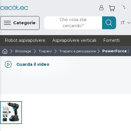
Che cosa stai
Categorie
IT
cercando?
Robot aspirapolvere
Aspirapolvere verticali
Fornetti
Ve
Bricolage
Trapani
Trapani a percussione
PowerForce 3
Guarda il video