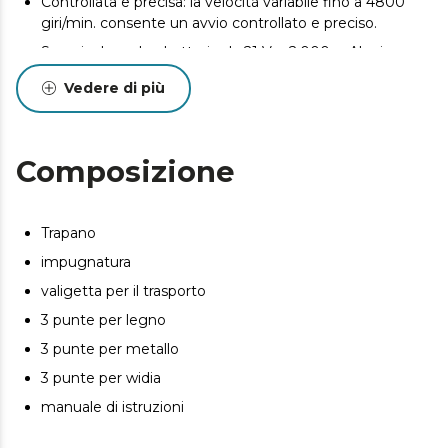
Controllata e precisa: la velocità variabile fino a 4800
giri/min. consente un avvio controllato e preciso.
Sono incluse due batterie da 21 V e 2.000 mAh ciascuna
per un lavoro ininterrotto.
Vedere di più
Include 9 punte: 3 punte per legno, 3 punte per metallo
e 3 punte per widia.
Facile da trasportare: include una valigetta per il
Composizione
trasporto facile e confortevole del trapano.
Trapano
impugnatura
valigetta per il trasporto
3 punte per legno
3 punte per metallo
3 punte per widia
manuale di istruzioni