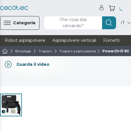
Che cosa stai
Categorie
IT
cercando?
Robot aspirapolvere
Aspirapolvere verticali
Fornetti
Ve
Bricolage
Trapani
Trapani a percussione
PowerDrill 85
Guarda il video