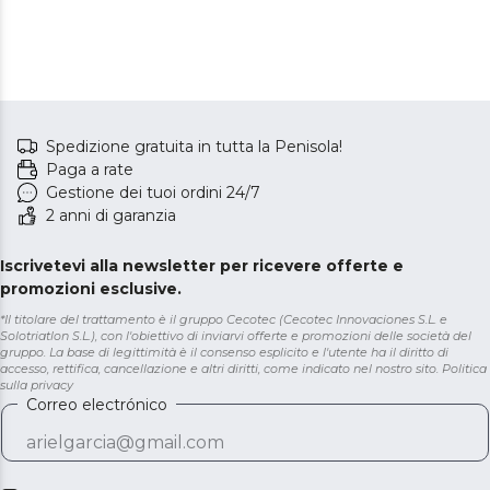
Spedizione gratuita in tutta la Penisola!
Paga a rate
Gestione dei tuoi ordini 24/7
2 anni di garanzia
Iscrivetevi alla newsletter per ricevere offerte e
promozioni esclusive.
*Il titolare del trattamento è il gruppo Cecotec (Cecotec Innovaciones S.L. e
Solotriatlon S.L.), con l'obiettivo di inviarvi offerte e promozioni delle società del
gruppo. La base di legittimità è il consenso esplicito e l'utente ha il diritto di
accesso, rettifica, cancellazione e altri diritti, come indicato nel nostro sito.
Politica
sulla privacy
Correo electrónico