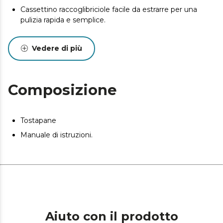
Cassettino raccoglibriciole facile da estrarre per una
pulizia rapida e semplice.
Spia di funzionamento.
Vedere di più
Sistema di autocentramento per ottenere una tostatura
totalmente uniforme su entrambi i lati.
Base antiscivolo e fessura raccogli cavo.
Composizione
Tostapane
Manuale di istruzioni.
Aiuto con il prodotto