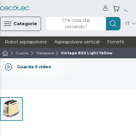
Che cosa stai
Categorie
IT
cercando?
Robot aspirapolvere
Aspirapolvere verticali
Fornetti
Ve
Cucina
Tostapane
Vintage 800 Light Yellow
Guarda il video