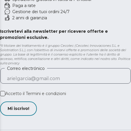
Paga a rate
Gestione dei tuoi ordini 24/7
2 anni di garanzia
Iscrivetevi alla newsletter per ricevere offerte e
promozioni esclusive.
*Il titolare del trattamento è il gruppo Cecotec (Cecotec Innovaciones S.L. e
Solotriatlon S.L.), con l'obiettivo di inviarvi offerte e promozioni delle società del
gruppo. La base di legittimità è il consenso esplicito e l'utente ha il diritto di
accesso, rettifica, cancellazione e altri diritti, come indicato nel nostro sito.
Politica
sulla privacy
Correo electrónico
Accetto il
Termini e condizioni
Mi iscrivo!