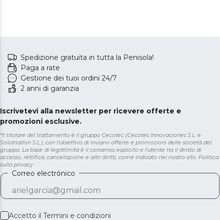
Spedizione gratuita in tutta la Penisola!
Paga a rate
Gestione dei tuoi ordini 24/7
2 anni di garanzia
Iscrivetevi alla newsletter per ricevere offerte e
promozioni esclusive.
*Il titolare del trattamento è il gruppo Cecotec (Cecotec Innovaciones S.L. e
Solotriatlon S.L.), con l'obiettivo di inviarvi offerte e promozioni delle società del
gruppo. La base di legittimità è il consenso esplicito e l'utente ha il diritto di
accesso, rettifica, cancellazione e altri diritti, come indicato nel nostro sito.
Politica
sulla privacy
Correo electrónico
Accetto il
Termini e condizioni