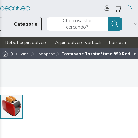
Che cosa stai
Categorie
IT
cercando?
Robot aspirapolvere
Aspirapolvere verticali
Fornetti
Ve
Cucina
Tostapane
Tostapane Toastin' time 850 Red Lit