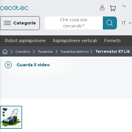
Che cosa stai
Categorie
IT
cercando?
Robot aspirapolvere
Aspirapolvere verticali
Fornetti
Ve
Giardino
Tosaerba
Tosaerba elettrici
Terrenator E7 Libe
Guarda il video