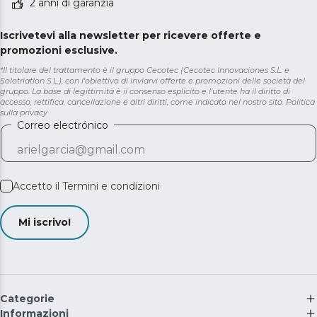
2 anni di garanzia
Iscrivetevi alla newsletter per ricevere offerte e
promozioni esclusive.
*Il titolare del trattamento è il gruppo Cecotec (Cecotec Innovaciones S.L. e
Solotriatlon S.L.), con l'obiettivo di inviarvi offerte e promozioni delle società del
gruppo. La base di legittimità è il consenso esplicito e l'utente ha il diritto di
accesso, rettifica, cancellazione e altri diritti, come indicato nel nostro sito.
Politica
sulla privacy
Correo electrónico
Accetto il
Termini e condizioni
Mi iscrivo!
Categorie
Informazioni