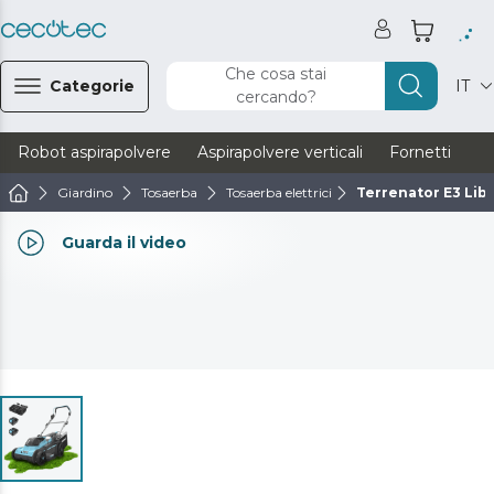
Che cosa stai
Categorie
IT
cercando?
Robot aspirapolvere
Aspirapolvere verticali
Fornetti
Ve
Giardino
Tosaerba
Tosaerba elettrici
Terrenator E3 Libe
Guarda il video