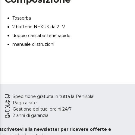
Tagli su misura, risultati perfetti. L'altezza di taglio è
regolabile (da 25 a 75 mm) per soddisfare le tue
esigenze e ottenere un prato perfetto.
Tosaerba
Funziona senza interruzioni. Serbatoio da 40 L per
2 batterie NEXUS da 21 V
conservare l'erba e poter lavorare senza interruzioni.
doppio caricabatterie rapido
Utilizzo ottimale su qualsiasi terreno. Le ruote posteriori
XL migliorano la stabilità del tosaerba e lo rendono facile
manuale d'istruzioni
da guidare anche su terreni irregolari.
Spedizione gratuita in tutta la Penisola!
Paga a rate
Gestione dei tuoi ordini 24/7
2 anni di garanzia
Iscrivetevi alla newsletter per ricevere offerte e