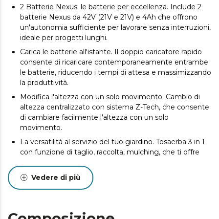
2 Batterie Nexus: le batterie per eccellenza. Include 2
batterie Nexus da 42V (21V e 21V) e 4Ah che offrono
un'autonomia sufficiente per lavorare senza interruzioni,
ideale per progetti lunghi.
Carica le batterie all'istante. Il doppio caricatore rapido
consente di ricaricare contemporaneamente entrambe
le batterie, riducendo i tempi di attesa e massimizzando
la produttività.
Modifica l'altezza con un solo movimento. Cambio di
altezza centralizzato con sistema Z-Tech, che consente
di cambiare facilmente l'altezza con un solo
movimento.
La versatilità al servizio del tuo giardino. Tosaerba 3 in 1
con funzione di taglio, raccolta, mulching, che ti offre
una versatilità totale per mantenere il tuo giardino
pulito e nutrito con una solo apparecchio.
Vedere di più
Copre più terreno in meno tempo. La larghezza di
taglio di 38 cm consente di coprire più terreno in meno
tempo, perfetto per giardini di medie dimensioni.
Composizione