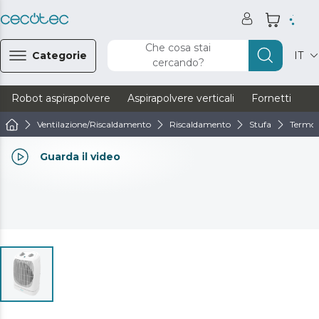
Che cosa stai
Categorie
IT
cercando?
Robot aspirapolvere
Aspirapolvere verticali
Fornetti
Ve
Ventilazione/Riscaldamento
Riscaldamento
Stufa
Termov
Guarda il video