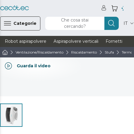
Che cosa stai
Categorie
IT
cercando?
Robot aspirapolvere
Aspirapolvere verticali
Fornetti
Ve
Ventilazione/Riscaldamento
Riscaldamento
Stufa
Termov
Guarda il video