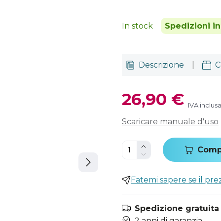
In stock
Spedizioni i
Descrizione
|
C
26,90 €
IVA inclus
Scaricare manuale d'uso
Comp
Fatemi sapere se il pr
Spedizione gratuita i
2 anni di garanzia