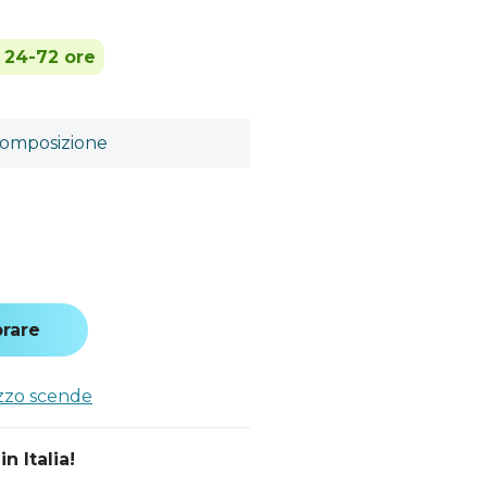
n 24-72 ore
omposizione
a
rare
ezzo scende
n Italia!