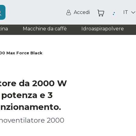
Accedi
IT
ina
Macchine da caffè
Idroaspirapolvere
0 Max Force Black
tore da 2000 W
i potenza e 3
unzionamento.
moventilatore 2000