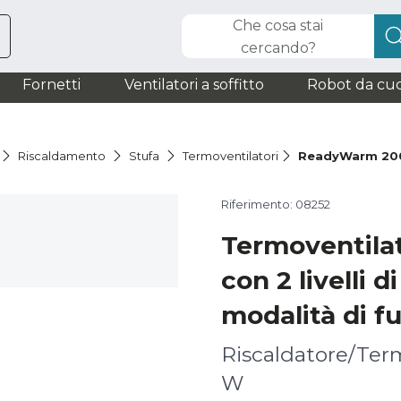
Che cosa stai
cercando?
Fornetti
Ventilatori a soffitto
Robot da cuc
Riscaldamento
Stufa
Termoventilatori
ReadyWarm 200
Riferimento: 08252
Termoventila
con 2 livelli d
modalità di f
Riscaldatore/Ter
W