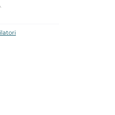
.
latori