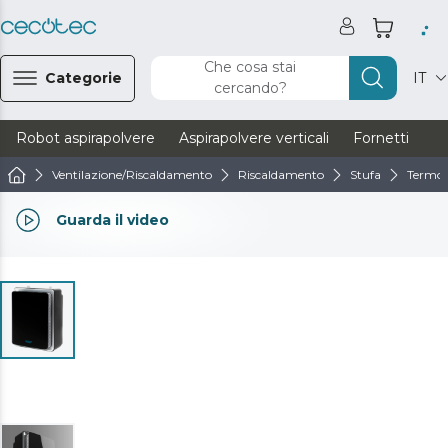
Che cosa stai
Categorie
IT
cercando?
Robot aspirapolvere
Aspirapolvere verticali
Fornetti
Ve
Ventilazione/Riscaldamento
Riscaldamento
Stufa
Termov
Guarda il video