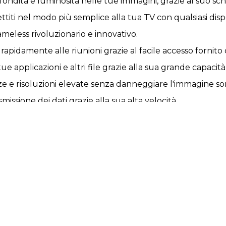
ondità e luminosità nelle tue immagini, grazie al suo sch
titi nel modo più semplice alla tua TV con qualsiasi dispo
ameless rivoluzionario e innovativo.
 rapidamente alle riunioni grazie al facile accesso fornit
ue applicazioni e altri file grazie alla sua grande capacità
e e risoluzioni elevate senza danneggiare l'immagine so
smissione dei dati grazie alla sua alta velocità.