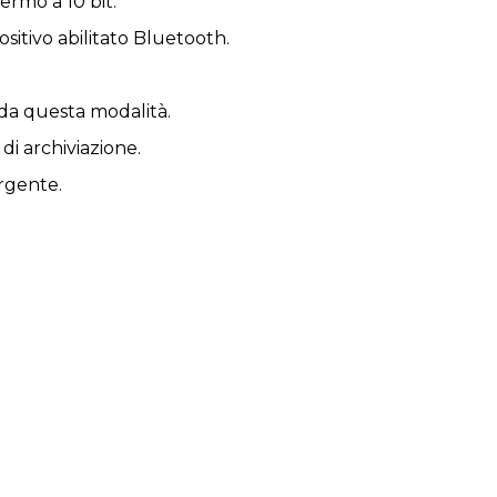
ermo a 10 bit.
sitivo abilitato Bluetooth.
o da questa modalità.
 di archiviazione.
rgente.