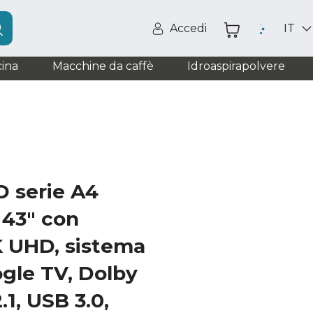
Accedi
IT
ina
Macchine da caffè
Idroaspirapolvere
D serie A4
43" con
K UHD, sistema
gle TV, Dolby
1, USB 3.0,