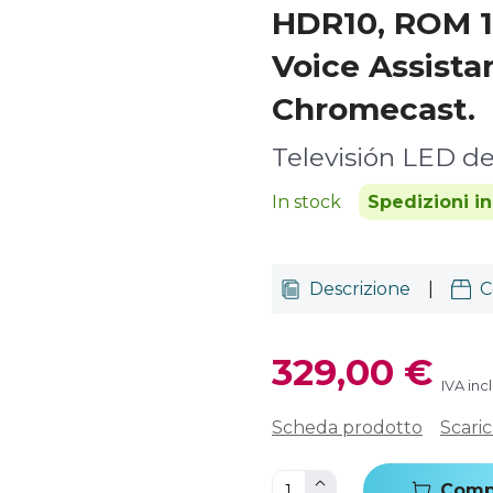
HDR10, ROM 1
Voice Assista
Chromecast.
Televisión LED de
In stock
Spedizioni i
Descrizione
|
C
329,00 €
IVA inc
Scheda prodotto
Scari
Comp