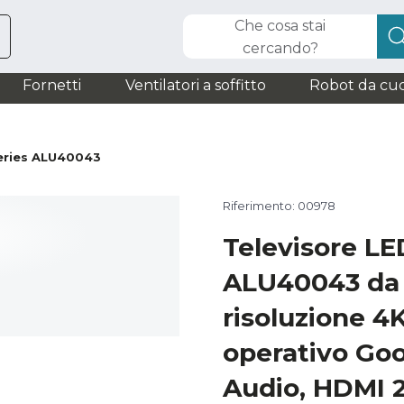
Che cosa stai
cercando?
Fornetti
Ventilatori a soffitto
Robot da cuc
eries ALU40043
Riferimento: 00978
Televisore LE
ALU40043 da 
risoluzione 4
operativo Goo
Audio, HDMI 2.