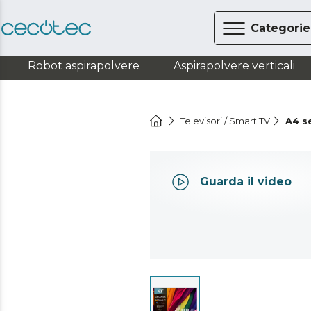
Categorie
Robot aspirapolvere
Aspirapolvere verticali
Televisori / Smart TV
A4 s
Guarda il video