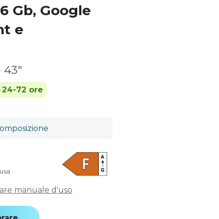
6 Gb, Google
nt e
 43"
n 24-72 ore
omposizione
lusa
care manuale d'uso
rare