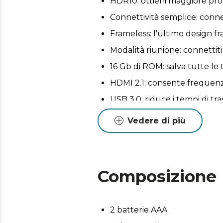
HDR10: ottieni maggiore prof
Connettività semplice: connet
Frameless: l'ultimo design fr
Modalità riunione: connettiti
16 Gb di ROM: salva tutte le t
HDMI 2.1: consente frequenz
USB 3.0: riduce i tempi di tra
Vedere di più
Composizione
2 batterie AAA