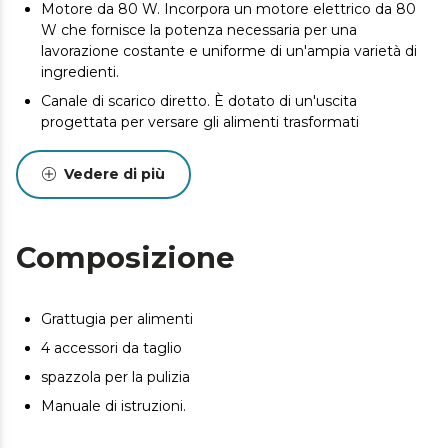
Motore da 80 W. Incorpora un motore elettrico da 80
W che fornisce la potenza necessaria per una
lavorazione costante e uniforme di un'ampia varietà di
ingredienti.
Canale di scarico diretto. È dotato di un'uscita
progettata per versare gli alimenti trasformati
direttamente in un contenitore esterno, evitando
passaggi intermedi nella preparazione.
Vedere di più
Robot da cucina elettrico per tagliare e grattugiare.
Strumento multifunzionale progettato per
automatizzare le operazioni di taglio e grattugiatura,
Composizione
aumentando l'efficienza nella preparazione degli
ingredienti crudi.
Grattugia per alimenti
4 accessori da taglio
spazzola per la pulizia
Manuale di istruzioni.