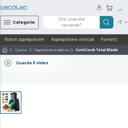
Che cosa stai
Categorie
IT
cercando?
Robot aspirapolvere
Aspirapolvere verticali
Fornetti
Ve
Cucina
Tagliaverdure elettrici
Cut4Cook Total Blade
Guarda il video