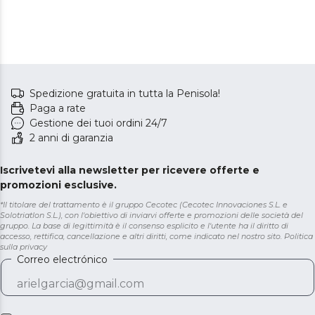
Spedizione gratuita in tutta la Penisola!
Paga a rate
Gestione dei tuoi ordini 24/7
2 anni di garanzia
Iscrivetevi alla newsletter per ricevere offerte e
promozioni esclusive.
*Il titolare del trattamento è il gruppo Cecotec (Cecotec Innovaciones S.L. e
Solotriatlon S.L.), con l'obiettivo di inviarvi offerte e promozioni delle società del
gruppo. La base di legittimità è il consenso esplicito e l'utente ha il diritto di
accesso, rettifica, cancellazione e altri diritti, come indicato nel nostro sito.
Politica
sulla privacy
Correo electrónico