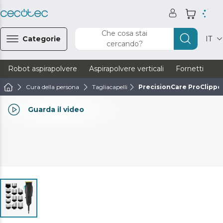
Che cosa stai
Categorie
IT
cercando?
Robot aspirapolvere
Aspirapolvere verticali
Fornetti
Ve
Cura della persona
Tagliacapelli
PrecisionCare ProClippe
Guarda il video