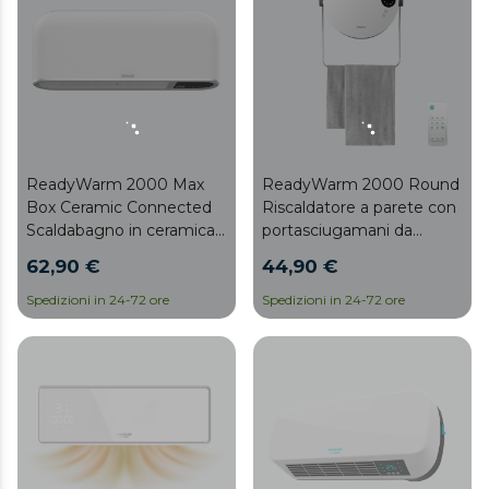
ReadyWarm 2000 Max
ReadyWarm 2000 Round
Box Ceramic Connected
Riscaldatore a parete con
Scaldabagno in ceramica
portasciugamani da
da 2000 W, controllo Wi-
2000W e telecomando
62,90 €
44,90 €
Fi e protezione IP22.
Spedizioni in 24-72 ore
Spedizioni in 24-72 ore