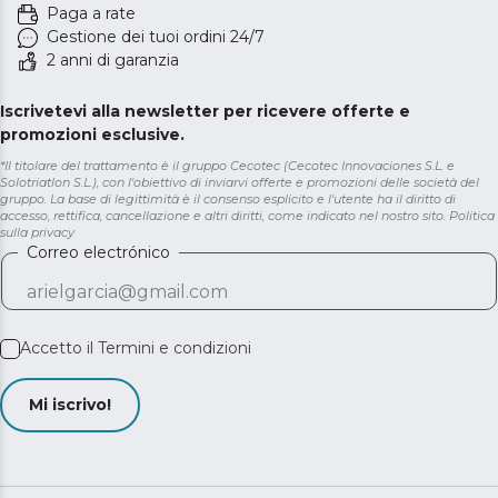
Paga a rate
Gestione dei tuoi ordini 24/7
2 anni di garanzia
Iscrivetevi alla newsletter per ricevere offerte e
promozioni esclusive.
*Il titolare del trattamento è il gruppo Cecotec (Cecotec Innovaciones S.L. e
Solotriatlon S.L.), con l'obiettivo di inviarvi offerte e promozioni delle società del
gruppo. La base di legittimità è il consenso esplicito e l'utente ha il diritto di
accesso, rettifica, cancellazione e altri diritti, come indicato nel nostro sito.
Politica
sulla privacy
Correo electrónico
Accetto il
Termini e condizioni
Mi iscrivo!