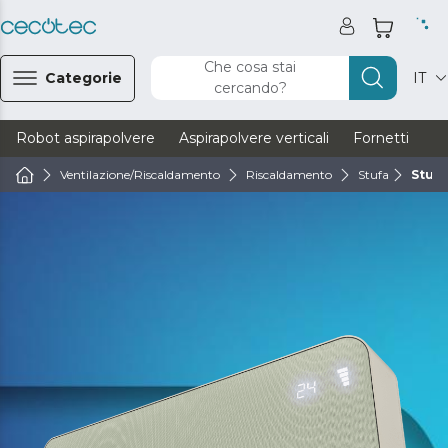
Che cosa stai
Categorie
IT
cercando?
Robot aspirapolvere
Aspirapolvere verticali
Fornetti
Ve
Ventilazione/Riscaldamento
Riscaldamento
Stufa
Stufe