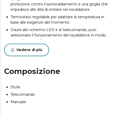
protezione contro il surriscaldamento e una griglia che
impedisce alle dita di entrare nel riscaldatore.
Termostato regolabile per adattare la temperatura in
base alle esigenze del momento.
Grazie allo schermo LED e al telecomando, puoi
selezionare il funzionamento del riscaldatore in modo
comodo e semplice.
Perfetto per ottenere un'atmosfera più calda in
Vedere di più
ambienti di circa 20 m².
Composizione
Stufa
Telecomando
Manuale