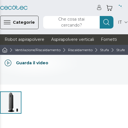
Che cosa stai
Categorie
IT
cercando?
Robot aspirapolvere
Aspirapolvere verticali
Fornetti
Ve
Ventilazione/Riscaldamento
Riscaldamento
Stufa
Stufe 
Guarda il video