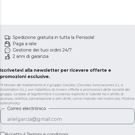
Spedizione gratuita in tutta la Penisola!
Paga a rate
Gestione dei tuoi ordini 24/7
2 anni di garanzia
Iscrivetevi alla newsletter per ricevere offerte e
promozioni esclusive.
*Il titolare del trattamento è il gruppo Cecotec (Cecotec Innovaciones S.L. e
Solotriatlon S.L.), con l'obiettivo di inviarvi offerte e promozioni delle società del
gruppo. La base di legittimità è il consenso esplicito e l'utente ha il diritto di
accesso, rettifica, cancellazione e altri diritti, come indicato nel nostro sito.
Politica
sulla privacy
Correo electrónico
Accetto il
Termini e condizioni