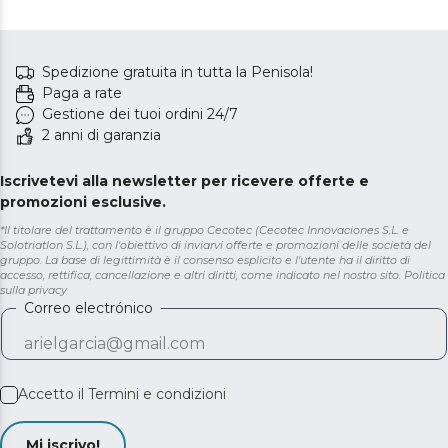
Spedizione gratuita in tutta la Penisola!
Paga a rate
Gestione dei tuoi ordini 24/7
2 anni di garanzia
Iscrivetevi alla newsletter per ricevere offerte e
promozioni esclusive.
*Il titolare del trattamento è il gruppo Cecotec (Cecotec Innovaciones S.L. e
Solotriatlon S.L.), con l'obiettivo di inviarvi offerte e promozioni delle società del
gruppo. La base di legittimità è il consenso esplicito e l'utente ha il diritto di
accesso, rettifica, cancellazione e altri diritti, come indicato nel nostro sito.
Politica
sulla privacy
Correo electrónico
Accetto il
Termini e condizioni
Mi iscrivo!