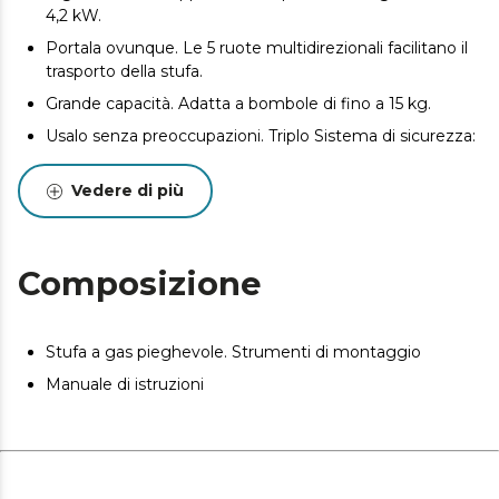
4,2 kW.
Portala ovunque. Le 5 ruote multidirezionali facilitano il
trasporto della stufa.
Grande capacità. Adatta a bombole di fino a 15 kg.
Usalo senza preoccupazioni. Triplo Sistema di sicurezza:
anti-ribaltamento, ODS e spegnimento della fiamma.
Vedere di più
Questo apparecchio non è adatto all’uso come fonte di
riscaldamento primaria. Il suo utilizzo è indicato solo in
luoghi riparati o per uso specifico.
Composizione
Stufa a gas pieghevole. Strumenti di montaggio
Manuale di istruzioni