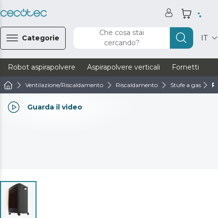
Che cosa stai
Categorie
IT
cercando?
Robot aspirapolvere
Aspirapolvere verticali
Fornetti
Ve
Ventilazione/Riscaldamento
Riscaldamento
Stufe a gas
R
Guarda il video