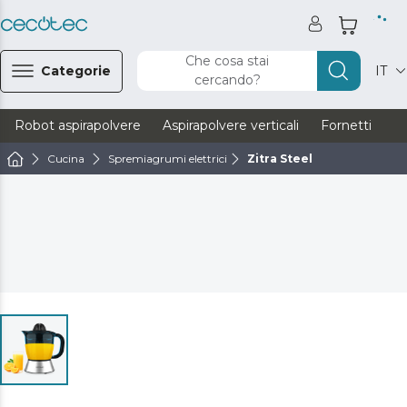
Che cosa stai
Categorie
IT
cercando?
Robot aspirapolvere
Aspirapolvere verticali
Fornetti
Ve
Cucina
Spremiagrumi elettrici
Zitra Steel