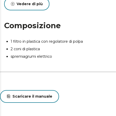
Filtro in plastica: il filtro dello spremiagrumi offre un
Vedere di più
succo con meno polpa possibile grazie al suo
regolatore.
Composizione
1 filtro in plastica con regolatore di polpa
2 coni di plastica
spremiagrumi elettrico
Scaricare il manuale