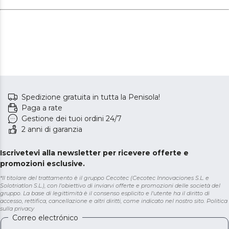
Spedizione gratuita in tutta la Penisola!
Paga a rate
Gestione dei tuoi ordini 24/7
2 anni di garanzia
Iscrivetevi alla newsletter per ricevere offerte e
promozioni esclusive.
*Il titolare del trattamento è il gruppo Cecotec (Cecotec Innovaciones S.L. e
Solotriatlon S.L.), con l'obiettivo di inviarvi offerte e promozioni delle società del
gruppo. La base di legittimità è il consenso esplicito e l'utente ha il diritto di
accesso, rettifica, cancellazione e altri diritti, come indicato nel nostro sito.
Politica
sulla privacy
Correo electrónico