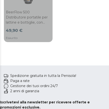
BeerFlow 500
Distributore portatile per
lattine e bottiglie, con
controllo della schiuma,
49,90 €
facile da pulire e da
riporre.
Esaurito
Spedizione gratuita in tutta la Penisola!
Paga a rate
Gestione dei tuoi ordini 24/7
2 anni di garanzia
Iscrivetevi alla newsletter per ricevere offerte e
promozioni esclusive.