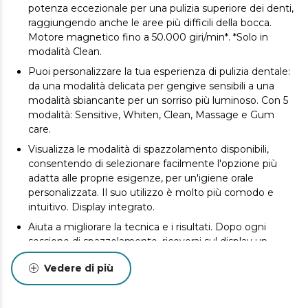
potenza eccezionale per una pulizia superiore dei denti,
raggiungendo anche le aree più difficili della bocca.
Motore magnetico fino a 50.000 giri/min*. *Solo in
modalità Clean.
Puoi personalizzare la tua esperienza di pulizia dentale:
da una modalità delicata per gengive sensibili a una
modalità sbiancante per un sorriso più luminoso. Con 5
modalità: Sensitive, Whiten, Clean, Massage e Gum
care.
Visualizza le modalità di spazzolamento disponibili,
consentendo di selezionare facilmente l'opzione più
adatta alle proprie esigenze, per un'igiene orale
personalizzata. Il suo utilizzo è molto più comodo e
intuitivo. Display integrato.
Aiuta a migliorare la tecnica e i risultati. Dopo ogni
sessione di spazzolamento, riceverai sul display un
rapporto visivo sull'efficacia della pulizia.
Vedere di più
Ti avverte se si sta applicando troppa forza,
proteggendo le gengive e i denti da potenziali danni,
mentre il suono di avviso aiuta a mantenere una tecnica