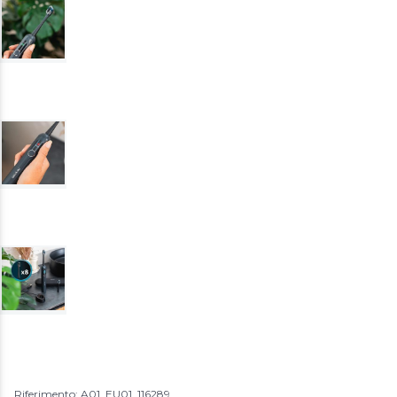
Riferimento: A01_EU01_116289