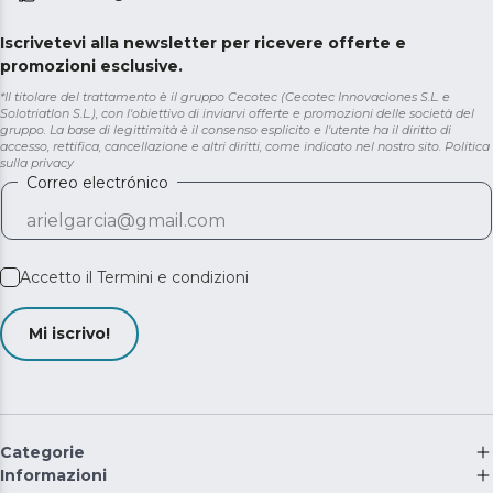
Iscrivetevi alla newsletter per ricevere offerte e
promozioni esclusive.
*Il titolare del trattamento è il gruppo Cecotec (Cecotec Innovaciones S.L. e
Solotriatlon S.L.), con l'obiettivo di inviarvi offerte e promozioni delle società del
gruppo. La base di legittimità è il consenso esplicito e l'utente ha il diritto di
accesso, rettifica, cancellazione e altri diritti, come indicato nel nostro sito.
Politica
sulla privacy
Correo electrónico
Accetto il
Termini e condizioni
Mi iscrivo!
Categorie
Informazioni