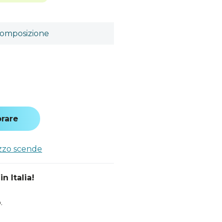
omposizione
rare
ezzo scende
n Italia!
.