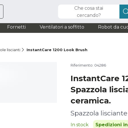
Che cosa stai
cercando?
Fornetti
Ventilatori a soffitto
Robot da cuc
le liscianti
InstantCare 1200 Look Brush
Riferimento: 04286
InstantCare 
Spazzola lisci
ceramica.
Spazzola lisciante
In stock
Spedizioni i