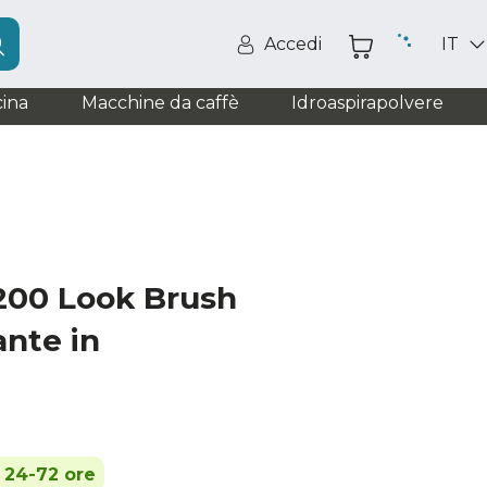
Accedi
IT
ina
Macchine da caffè
Idroaspirapolvere
1200 Look Brush
ante in
n 24-72 ore