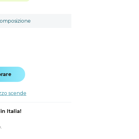
omposizione
a
rare
ezzo scende
n Italia!
.