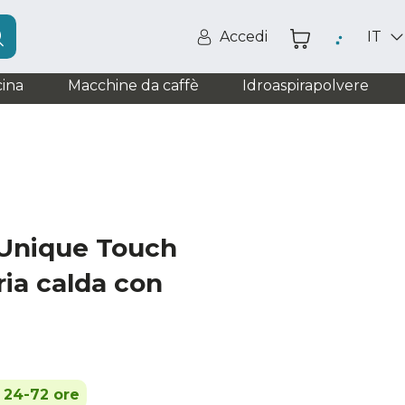
Accedi
IT
ina
Macchine da caffè
Idroaspirapolvere
Unique Touch
ria calda con
n 24-72 ore