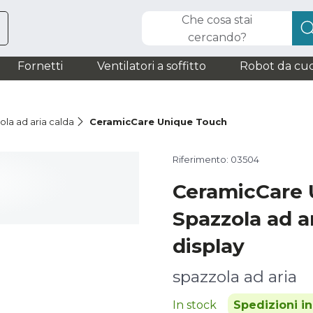
Che cosa stai
cercando?
Fornetti
Ventilatori a soffitto
Robot da cuc
ola ad aria calda
CeramicCare Unique Touch
Riferimento: 03504
CeramicCare 
Spazzola ad a
display
spazzola ad aria
In stock
Spedizioni i