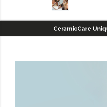
CeramicCare Uniq